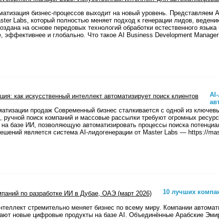
оматизация бизнес-процессов выходит на новый уровень. Представляем 
aster Labs, который полностью меняет подход к генерации лидов, веден
оздана на основе передовых технологий обработки естественного языка 
, эффективнее и глобально. Что такое AI Business Development Manage
AI
ав
матизации продаж Современный бизнес сталкивается с одной из ключевы
, ручной поиск компаний и массовые рассылки требуют огромных ресур
 на базе ИИ, позволяющую автоматизировать процессы поиска потенциа
ешений является система AI-лидогенерации от Master Labs — https://mas
10 лучших компан
нтеллект стремительно меняет бизнес по всему миру. Компании автома
дают новые цифровые продукты на базе AI. Объединённые Арабские Эмир