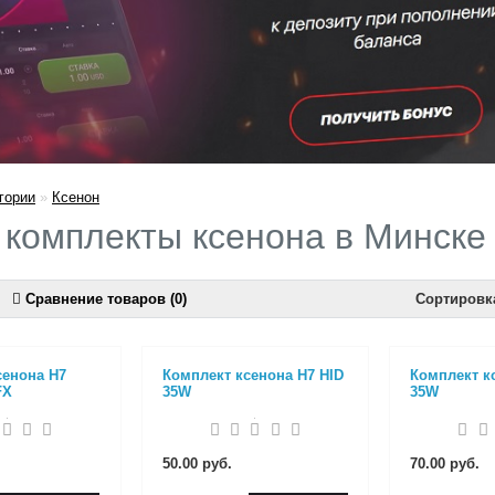
гории
»
Ксенон
 комплекты ксенона в Минске
Сравнение товаров (0)
Сортировк
сенона H7
Комплект ксенона H7 HID
Комплект к
FX
35W
35W
50.00 руб.
70.00 руб.