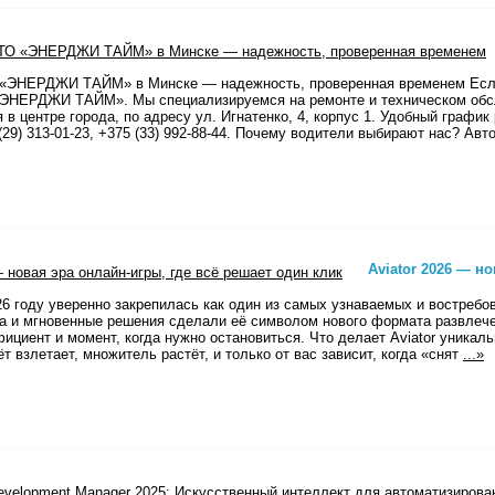
«ЭНЕРДЖИ ТАЙМ» в Минске — надежность, проверенная временем Если
ЭНЕРДЖИ ТАЙМ». Мы специализируемся на ремонте и техническом обс
 в центре города, по адресу ул. Игнатенко, 4, корпус 1. Удобный график 
29) 313-01-23, +375 (33) 992-88-44. Почему водители выбирают нас? Авт
Aviator 2026 — н
 2026 году уверенно закрепилась как один из самых узнаваемых и востреб
а и мгновенные решения сделали её символом нового формата развлече
ициент и момент, когда нужно остановиться. Что делает Aviator уникаль
т взлетает, множитель растёт, и только от вас зависит, когда «снят
...»