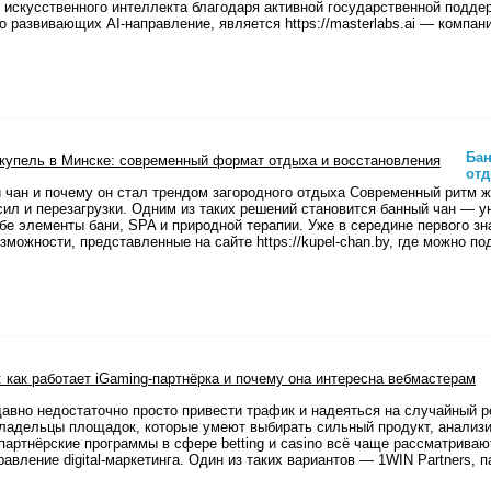
 искусственного интеллекта благодаря активной государственной подде
о развивающих AI-направление, является https://masterlabs.ai — компан
Бан
отд
й чан и почему он стал трендом загородного отдыха Современный ритм ж
сил и перезагрузки. Одним из таких решений становится банный чан — 
е элементы бани, SPA и природной терапии. Уже в середине первого зн
зможности, представленные на сайте https://kupel-chan.by, где можно п
давно недостаточно просто привести трафик и надеяться на случайный р
ладельцы площадок, которые умеют выбирать сильный продукт, анализир
артнёрские программы в сфере betting и casino всё чаще рассматривают
авление digital-маркетинга. Один из таких вариантов — 1WIN Partners,