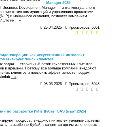
Manager 2025:
Искусственный интеллект
AI Business Development Manager — интеллектуального
для автоматизированного
ию клиентских коммуникаций и управлению продажами.
развития бизнеса
(NLP) и машинного обучения, позволяя компаниям
r? Это ин
...»
25.04.2025
Просмотров: 6051
-лидогенерация: как искусственный интеллект
томатизирует поиск клиентов
х задач — стабильный поток качественных клиентов.
сов и времени. Поэтому всё больше компаний внедряют
льных клиентов и повысить эффективность продаж.
terlab
...»
05.03.2026
Просмотров: 6048
ий по разработке ИИ в Дубае, ОАЭ (март 2026)
тизируют процессы, внедряют интеллектуальные системы
аты, а особенно Дубай, становятся одним из ключевых