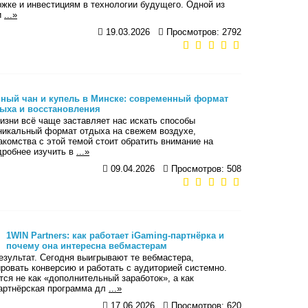
ржке и инвестициям в технологии будущего. Одной из
и
...»
19.03.2026
Просмотров: 2792
ный чан и купель в Минске: современный формат
ыха и восстановления
изни всё чаще заставляет нас искать способы
уникальный формат отдыха на свежем воздухе,
акомства с этой темой стоит обратить внимание на
одробнее изучить в
...»
09.04.2026
Просмотров: 508
1WIN Partners: как работает iGaming-партнёрка и
почему она интересна вебмастерам
езультат. Сегодня выигрывают те вебмастера,
овать конверсию и работать с аудиторией системно.
ся не как «дополнительный заработок», а как
 партнёрская программа дл
...»
17.06.2026
Просмотров: 620