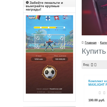
⚽️ Забейте пенальти и
выиграйте крупные
награды!
Главная
»
Кате
Купить
Вид:
Комплект к
MAXLIGHT 
100.00 руб.