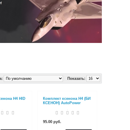
а:
Показать:
сенона H4 HID
Комплект ксенона H4 (БИ
КСЕНОН) AutoPower
95.00 руб.