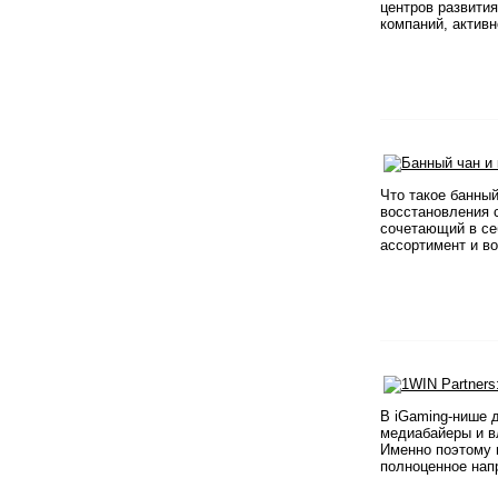
центров развития
компаний, активн
Что такое банны
восстановления 
сочетающий в себ
ассортимент и во
В iGaming-нише 
медиабайеры и в
Именно поэтому п
полноценное напр