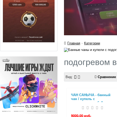
Главная
»
Категории
подогревом в
Вид:
Сравнение 
ЧАН САНЫЧА - банный
чан / купель с
подогревом на 6–8
человек (2200×1000)
9000.00 руб.