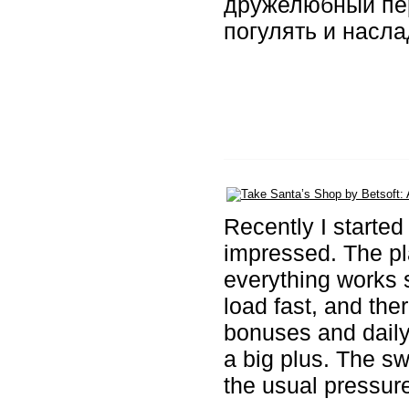
дружелюбный пер
погулять и насл
Recently I starte
impressed. The pl
everything works s
load fast, and ther
bonuses and daily 
a big plus. The s
the usual pressur