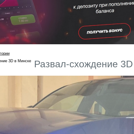
гории
Развал-схождение 3D