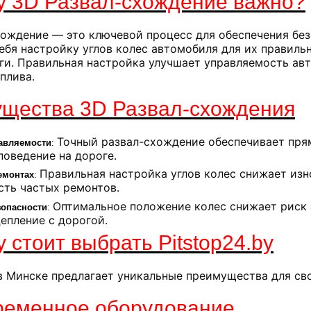
 3D Развал-схождение важно?
хождение — это ключевой процесс для обеспечения бе
ебя настройку углов колес автомобиля для их правиль
оги. Правильная настройка улучшает управляемость ав
плива.
щества 3D Развал-схождения
Точный развал-схождение обеспечивает пря
авляемости
:
поведение на дороге.
Правильная настройка углов колес снижает изн
емонтах
:
ть частых ремонтов.
Оптимальное положение колес снижает риск 
опасности
:
епление с дорогой.
 стоит выбрать Pitstop24.by
 в Минске предлагает уникальные преимущества для св
ременное оборудование