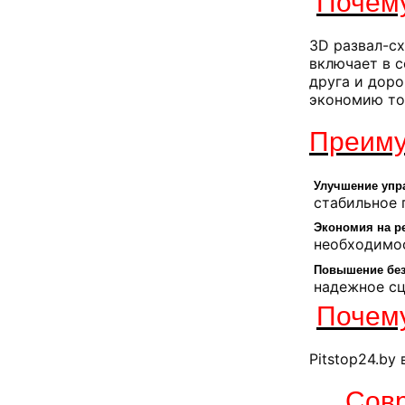
Почему
3D развал-с
включает в с
друга и дор
экономию то
Преиму
Улучшение упр
стабильное 
Экономия на р
необходимос
Повышение без
надежное сц
Почему
Pitstop24.by
Сов