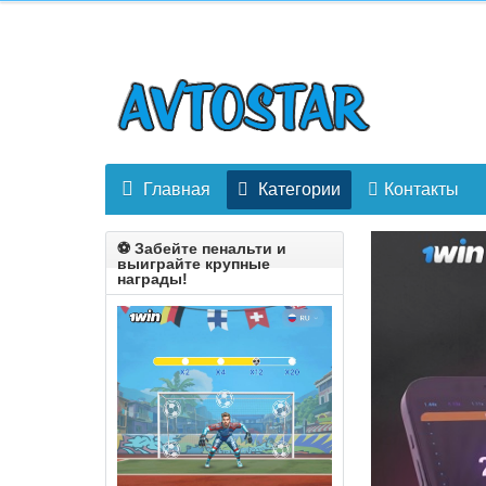
Главная
Категории
Контакты
⚽️ Забейте пенальти и
выиграйте крупные
награды!