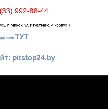
(33) 992-88-44
сь, г. Минск, ул. Игнатенко, 4 корпус 3
ТУТ
ормация:
йт:
pitstop24.by