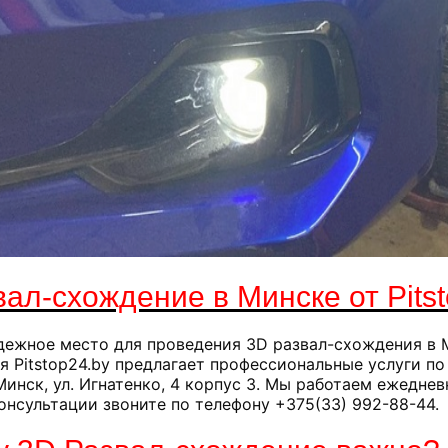
ал-схождение в Минске от Pits
дежное место для проведения 3D развал-схождения в 
 Pitstop24.by предлагает профессиональные услуги по
 Минск, ул. Игнатенко, 4 корпус 3. Мы работаем ежеднев
онсультации звоните по телефону +375(33) 992-88-44.