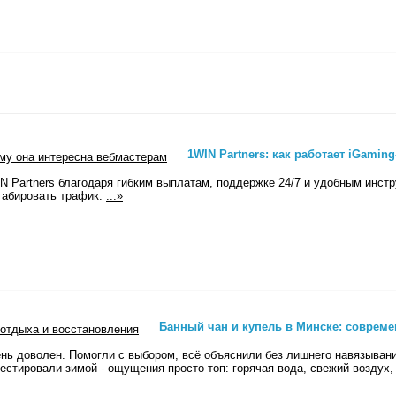
1WIN Partners: как работает iGamin
N Partners благодаря гибким выплатам, поддержке 24/7 и удобным инст
табировать трафик.
...»
Банный чан и купель в Минске: соврем
ень доволен. Помогли с выбором, всё объяснили без лишнего навязывани
естировали зимой - ощущения просто топ: горячая вода, свежий воздух, 