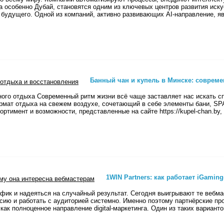
а особенно Дубай, становятся одним из ключевых центров развития иску
будущего. Одной из компаний, активно развивающих AI-направление, явл
Банный чан и купель в Минске: соврем
дного отдыха Современный ритм жизни всё чаще заставляет нас искать с
мат отдыха на свежем воздухе, сочетающий в себе элементы бани, SPA
ортимент и возможности, представленные на сайте https://kupel-chan.by
1WIN Partners: как работает iGamin
афик и надеяться на случайный результат. Сегодня выигрывают те вебм
ию и работать с аудиторией системно. Именно поэтому партнёрские про
как полноценное направление digital-маркетинга. Один из таких вариант