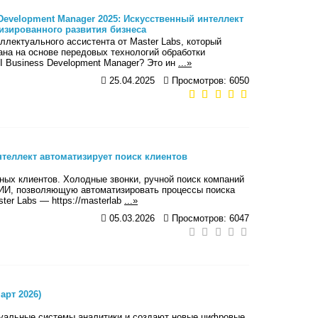
 Development Manager 2025: Искусственный интеллект
изированного развития бизнеса
ллектуального ассистента от Master Labs, который
на на основе передовых технологий обработки
AI Business Development Manager? Это ин
...»
25.04.2025
Просмотров: 6050
нтеллект автоматизирует поиск клиентов
ных клиентов. Холодные звонки, ручной поиск компаний
 ИИ, позволяющую автоматизировать процессы поиска
er Labs — https://masterlab
...»
05.03.2026
Просмотров: 6047
арт 2026)
туальные системы аналитики и создают новые цифровые