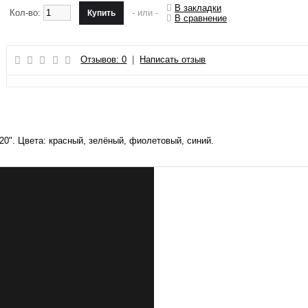
В закладки
Кол-во:
- или -
В сравнение
Отзывов: 0
|
Написать отзыв
20". Цвета: красный, зелёный, фиолетовый, синий.