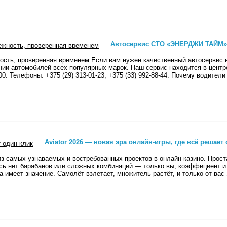
Автосервис СТО «ЭНЕРДЖИ ТАЙМ» 
сть, проверенная временем Если вам нужен качественный автосерви
и автомобилей всех популярных марок. Наш сервис находится в центре г
:00. Телефоны: +375 (29) 313-01-23, +375 (33) 992-88-44. Почему водите
Aviator 2026 — новая эра онлайн-игры, где всё решает
ин из самых узнаваемых и востребованных проектов в онлайн-казино. Про
ь нет барабанов или сложных комбинаций — только вы, коэффициент и м
а имеет значение. Самолёт взлетает, множитель растёт, и только от вас 