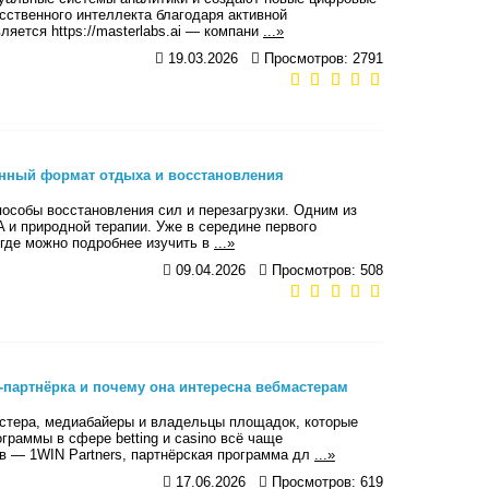
сственного интеллекта благодаря активной
яется https://masterlabs.ai — компани
...»
19.03.2026
Просмотров: 2791
енный формат отдыха и восстановления
пособы восстановления сил и перезагрузки. Одним из
 и природной терапии. Уже в середине первого
, где можно подробнее изучить в
...»
09.04.2026
Просмотров: 508
g-партнёрка и почему она интересна вебмастерам
астера, медиабайеры и владельцы площадок, которые
граммы в сфере betting и casino всё чаще
ов — 1WIN Partners, партнёрская программа дл
...»
17.06.2026
Просмотров: 619