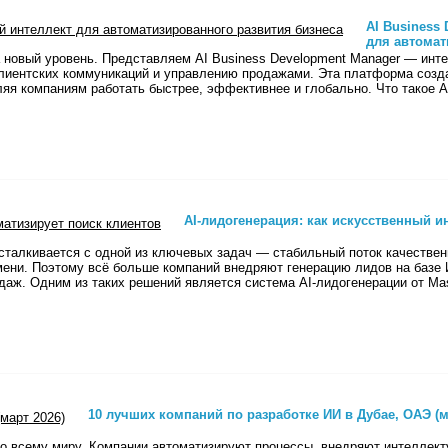
AI Business
для автомат
 новый уровень. Представляем AI Business Development Manager — инте
клиентских коммуникаций и управлению продажами. Эта платформа созда
ляя компаниям работать быстрее, эффективнее и глобально. Что такое 
AI-лидогенерация: как искусственный и
талкивается с одной из ключевых задач — стабильный поток качествен
мени. Поэтому всё больше компаний внедряют генерацию лидов на базе
аж. Одним из таких решений является система AI-лидогенерации от Mast
10 лучших компаний по разработке ИИ в Дубае, ОАЭ (м
по всему миру. Компании автоматизируют процессы, внедряют интеллек