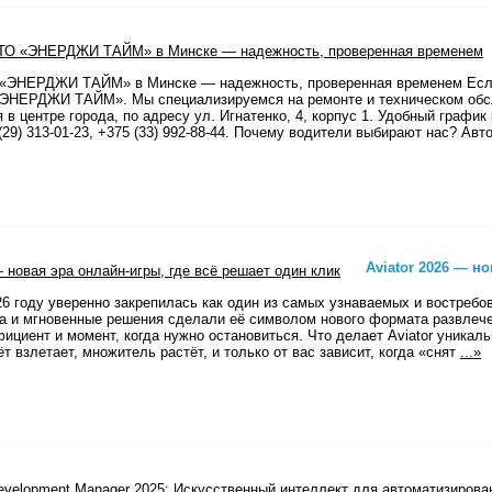
«ЭНЕРДЖИ ТАЙМ» в Минске — надежность, проверенная временем Если
ЭНЕРДЖИ ТАЙМ». Мы специализируемся на ремонте и техническом обс
 в центре города, по адресу ул. Игнатенко, 4, корпус 1. Удобный график 
29) 313-01-23, +375 (33) 992-88-44. Почему водители выбирают нас? Авт
Aviator 2026 — н
 2026 году уверенно закрепилась как один из самых узнаваемых и востреб
а и мгновенные решения сделали её символом нового формата развлече
ициент и момент, когда нужно остановиться. Что делает Aviator уникаль
т взлетает, множитель растёт, и только от вас зависит, когда «снят
...»