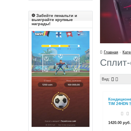
⚽️ Забейте пенальти и
выиграйте крупные
награды!
Главная
»
Кате
Сплит-
Вид:
Кондиционе
TIM 24HDN 
1420.00 руб.