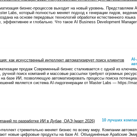
оматизация бизнес-процессов выходит на новый уровень. Представляем 
aster Labs, который полностью меняет подход к генерации лидов, веден
оздана на основе передовых технологий обработки естественного языка 
, эффективнее и глобально. Что такое AI Business Development Manage
AI
ав
матизации продаж Современный бизнес сталкивается с одной из ключевы
, ручной поиск компаний и массовые рассылки требуют огромных ресур
 на базе ИИ, позволяющую автоматизировать процессы поиска потенциа
ешений является система AI-лидогенерации от Master Labs — https://mas
10 лучших компан
нтеллект стремительно меняет бизнес по всему миру. Компании автома
дают новые цифровые продукты на базе AI. Объединённые Арабские Эмир