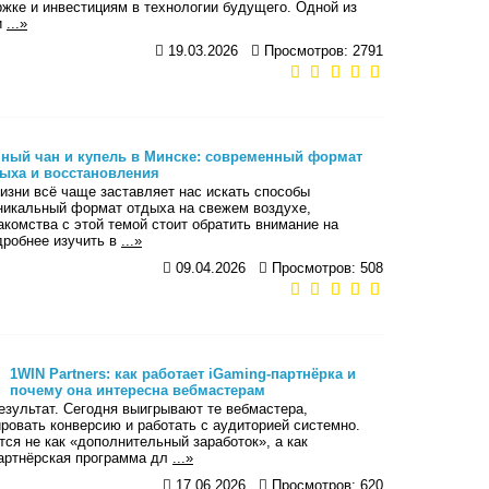
ржке и инвестициям в технологии будущего. Одной из
и
...»
19.03.2026
Просмотров: 2791
ный чан и купель в Минске: современный формат
ыха и восстановления
изни всё чаще заставляет нас искать способы
уникальный формат отдыха на свежем воздухе,
акомства с этой темой стоит обратить внимание на
одробнее изучить в
...»
09.04.2026
Просмотров: 508
1WIN Partners: как работает iGaming-партнёрка и
почему она интересна вебмастерам
езультат. Сегодня выигрывают те вебмастера,
овать конверсию и работать с аудиторией системно.
ся не как «дополнительный заработок», а как
 партнёрская программа дл
...»
17.06.2026
Просмотров: 620