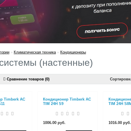
гории
»
Климатическая техника
»
Кондиционеры
системы (настенные)
Сравнение товаров (0)
Сортировк
р Timberk AC
Кондиционер Timberk AC
Кондиционе
S11
TIM 24H S9
TIM 24H S8
1006.00 руб.
1016.00 руб