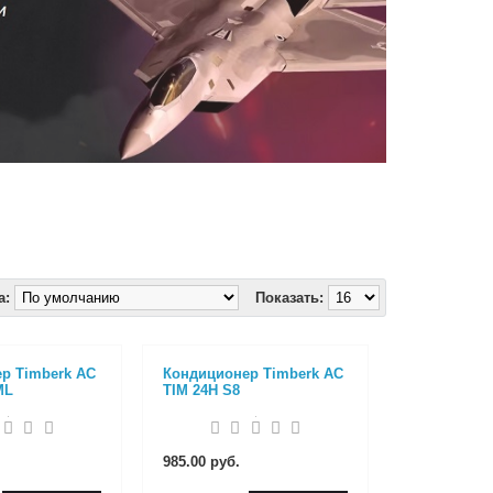
а:
Показать:
р Timberk AC
Кондиционер Timberk AC
ML
TIM 24H S8
.
985.00 руб.