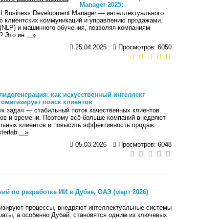
Manager 2025:
Искусственный интеллект
AI Business Development Manager — интеллектуального
для автоматизированного
ию клиентских коммуникаций и управлению продажами.
развития бизнеса
(NLP) и машинного обучения, позволяя компаниям
r? Это ин
...»
25.04.2025
Просмотров: 6050
-лидогенерация: как искусственный интеллект
томатизирует поиск клиентов
х задач — стабильный поток качественных клиентов.
сов и времени. Поэтому всё больше компаний внедряют
льных клиентов и повысить эффективность продаж.
terlab
...»
05.03.2026
Просмотров: 6048
ий по разработке ИИ в Дубае, ОАЭ (март 2026)
тизируют процессы, внедряют интеллектуальные системы
аты, а особенно Дубай, становятся одним из ключевых