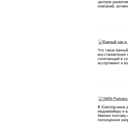
центров развития
компаний, активн
Что такое банны
восстановления 
сочетающий в себ
ассортимент и во
В iGaming-нише 
медиабайеры и в
Именно поэтому п
полноценное напр