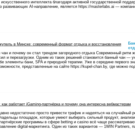
 искусственного интеллекта благодаря активной государственной подде
о развивающих AI-направление, является https://masterlabs.ai — компан
Бан
отд
й чан и почему он стал трендом загородного отдыха Современный ритм ж
сил и перезагрузки. Одним из таких решений становится банный чан — 
е элементы бани, SPA и природной терапии. Уже в середине первого зн
зможности, представленные на сайте https://kupel-chan.by, где можно п
давно недостаточно просто привести трафик и надеяться на случайный р
ладельцы площадок, которые умеют выбирать сильный продукт, анализир
артнёрские программы в сфере betting и casino всё чаще рассматривают
авление digital-маркетинга. Один из таких вариантов — 1WIN Partners,