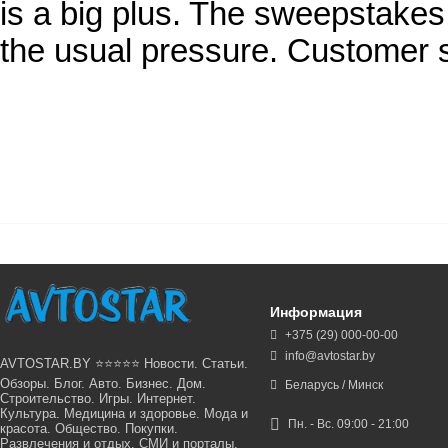
is a big plus. The sweepstakes
the usual pressure. Customer 
Информация
+375 (29) 000-00-00
info@avtostar.by
AVTOSTAR.BY ⭐⭐⭐⭐⭐ Новости. Статьи.
Обзоры. Блог. Авто. Бизнес. Дом.
Беларусь / Минск
Строительство. Игры. Интернет.
Культура. Медицина и здоровье. Мода и
Пн. - Вс. 09:00 - 21:00
красота. Общество. Покупки.
Развлечения и отдых. СМИ и порталы.