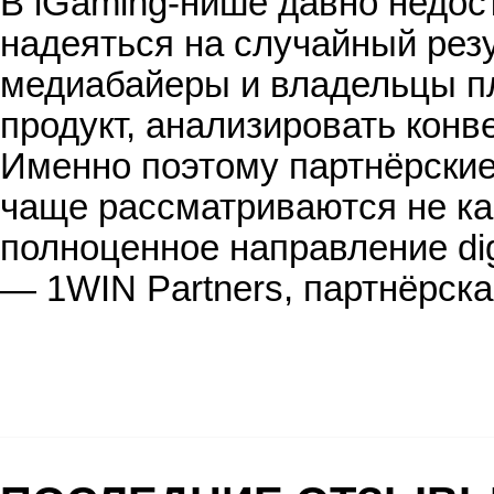
В iGaming-нише давно недос
надеяться на случайный резу
медиабайеры и владельцы п
продукт, анализировать конв
Именно поэтому партнёрские 
чаще рассматриваются не ка
полноценное направление dig
— 1WIN Partners, партнёрск