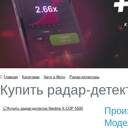
Главная
»
Категории
»
Авто и Мото
»
Радар-детекторы
Купить радар-детек
Прои
Моде