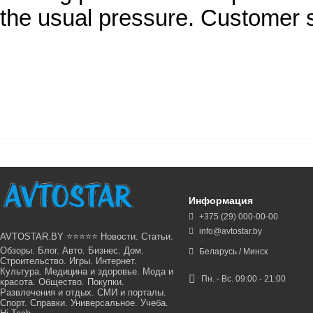
the usual pressure. Customer 
Информация
+375 (29) 000-00-00
info@avtostar.by
AVTOSTAR.BY ⭐⭐⭐⭐⭐ Новости. Статьи.
Обзоры. Блог. Авто. Бизнес. Дом.
Беларусь / Минск
Строительство. Игры. Интернет.
Культура. Медицина и здоровье. Мода и
Пн. - Вс. 09:00 - 21:00
красота. Общество. Покупки.
Развлечения и отдых. СМИ и порталы.
Спорт. Справки. Универсальное. Учеба.