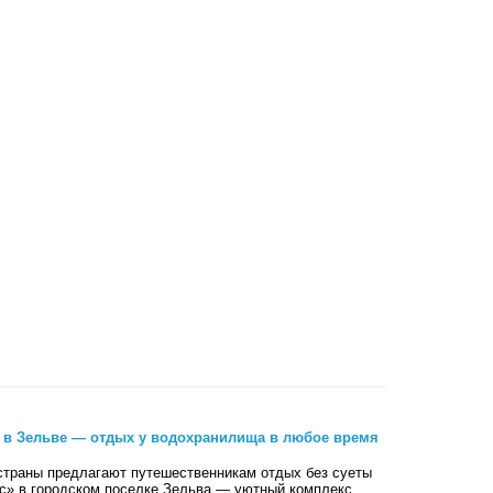
 в Зельве — отдых у водохранилища в любое время
страны предлагают путешественникам отдых без суеты
ус» в городском поселке Зельва — уютный комплекс