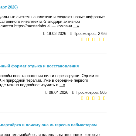
арт 2026)
туальные системы аналитики и создают новые цифровые
сственного интеллекта благодаря активной
яется https://masterlabs.ai — компани
...»
19.03.2026
Просмотров: 2786
енный формат отдыха и восстановления
пособы восстановления сил и перезагрузки. Одним из
 и природной терапии. Уже в середине первого
, где можно подробнее изучить в
...»
09.04.2026
Просмотров: 505
g-партнёрка и почему она интересна вебмастерам
астера, медиабайеры и владельцы площадок, которые