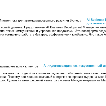
AI Business
для автомат
 новый уровень. Представляем AI Business Development Manager — инте
клиентских коммуникаций и управлению продажами. Эта платформа созда
ляя компаниям работать быстрее, эффективнее и глобально. Что такое 
AI-лидогенерация: как искусственный и
талкивается с одной из ключевых задач — стабильный поток качествен
мени. Поэтому всё больше компаний внедряют генерацию лидов на базе
аж. Одним из таких решений является система AI-лидогенерации от Mast