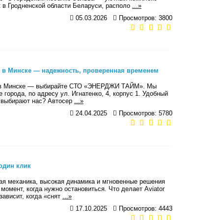
 в Гродненской области Беларуси, располо
...»
05.03.2026
Просмотров: 3800
в Минске — надежность, проверенная временем
с в Минске — выбирайте СТО «ЭНЕРДЖИ ТАЙМ». Мы
орода, по адресу ул. Игнатенко, 4, корпус 1. Удобный
ли выбирают нас? Автосер
...»
24.04.2025
Просмотров: 5780
 один клик
стая механика, высокая динамика и мгновенные решения
омент, когда нужно остановиться. Что делает Aviator
зависит, когда «снят
...»
17.10.2025
Просмотров: 4443