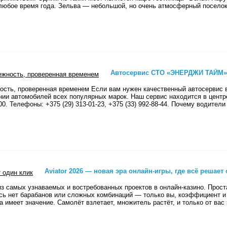
 любое время года. Зельва — небольшой, но очень атмосферный поселок
Автосервис СТО «ЭНЕРДЖИ ТАЙМ» 
сть, проверенная временем Если вам нужен качественный автосерви
и автомобилей всех популярных марок. Наш сервис находится в центре г
:00. Телефоны: +375 (29) 313-01-23, +375 (33) 992-88-44. Почему водите
Aviator 2026 — новая эра онлайн-игры, где всё решает
ин из самых узнаваемых и востребованных проектов в онлайн-казино. Про
ь нет барабанов или сложных комбинаций — только вы, коэффициент и м
а имеет значение. Самолёт взлетает, множитель растёт, и только от вас 