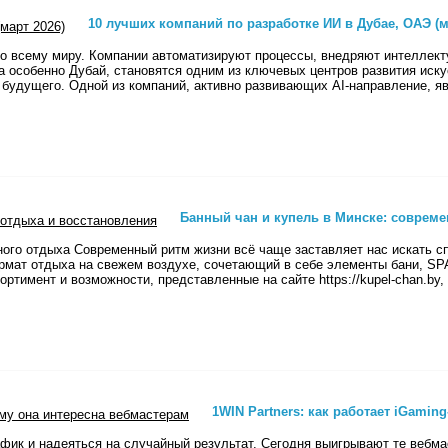
10 лучших компаний по разработке ИИ в Дубае, ОАЭ (м
по всему миру. Компании автоматизируют процессы, внедряют интеллек
а особенно Дубай, становятся одним из ключевых центров развития иску
будущего. Одной из компаний, активно развивающих AI-направление, явл
Банный чан и купель в Минске: соврем
дного отдыха Современный ритм жизни всё чаще заставляет нас искать с
мат отдыха на свежем воздухе, сочетающий в себе элементы бани, SPA
ортимент и возможности, представленные на сайте https://kupel-chan.by
1WIN Partners: как работает iGamin
афик и надеяться на случайный результат. Сегодня выигрывают те вебм