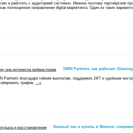
ию и работать с аудиторией системно. Именно поэтому партнёрские про
как полноценное направление digital-маркетинга. Один из таких вариант
1WIN Partners: как работает iGamin
N Partners благодаря гибким выплатам, поддержке 24/7 и удобным инст
табировать трафик.
...»
Банный чан и купель в Минске: соврем