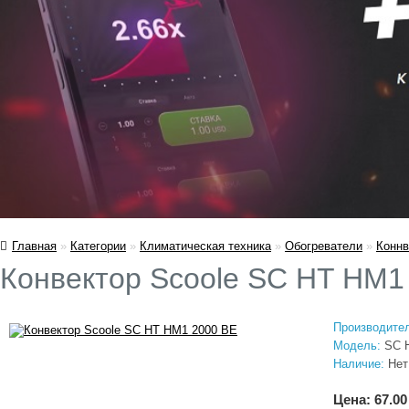
Главная
»
Категории
»
Климатическая техника
»
Обогреватели
»
Коннв
Конвектор Scoole SC HT HM1
Производите
Модель:
SC H
Наличие:
Нет
Цена: 67.00