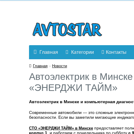
Главная
Категории
Контакты
Главная
»
Новости
Автоэлектрик в Минск
«ЭНЕРДЖИ ТАЙМ»
Автоэлектрик в Минске и компьютерная диагн
Современные автомобили — это сложные электронны
безопасности. Если вы заметили мигающие индикато
предоставляет полн
СТО «ЭНЕРДЖИ ТАЙМ» в Минске
корпус 1
, и работаем с понедельника по субботу
с 