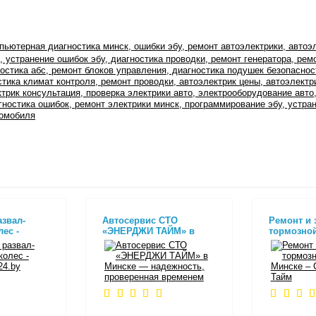
пьютерная диагностика минск, ошибки эбу, ремонт автоэлектрики, автоэл
о, устранение ошибок эбу, диагностика проводки, ремонт генератора, рем
ностика абс, ремонт блоков управления, диагностика подушек безопаснос
стика климат контроля, ремонт проводки, автоэлектрик цены, автоэлектр
ктрик консультация, проверка электрики авто, электрооборудование авто
ностика ошибок, ремонт электрики минск, программирование эбу, устран
томобиля
азвал-
Автосервис СТО
Ремонт и 
ес -
«ЭНЕРДЖИ ТАЙМ» в
тормозной
24.by
Минске — надежность,
Минске –
проверенная временем
Тайм