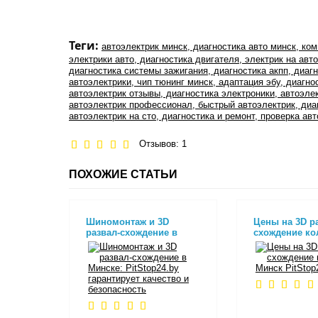
Теги:
автоэлектрик минск, диагностика авто минск, ком
электрики авто, диагностика двигателя, электрик на авт
диагностика системы зажигания, диагностика акпп, диаг
автоэлектрики, чип тюнинг минск, адаптация эбу, диагно
автоэлектрик отзывы, диагностика электроники, автоэле
автоэлектрик профессионал, быстрый автоэлектрик, диаг
автоэлектрик на сто, диагностика и ремонт, проверка ав
Отзывов: 1
ПОХОЖИЕ СТАТЬИ
Шиномонтаж и 3D
Цены на 3D р
развал-схождение в
схождение кол
Минске: PitStop24.by
Минск PitStop
гарантирует качество и
безопасность