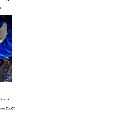
4.
обиля
ния (ЭБУ)