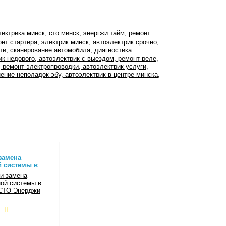
ектрика минск, сто минск, энергжи тайм, ремонт
онт стартера, электрик минск, автоэлектрик срочно,
ти, сканирование автомобиля, диагностика
ик недорого, автоэлектрик с выездом, ремонт реле,
, ремонт электропроводки, автоэлектрик услуги,
ение неполадок эбу, автоэлектрик в центре минска,
замена
 системы в
 СТО Энерджи