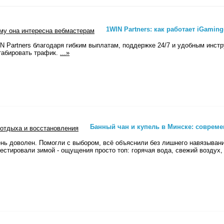
1WIN Partners: как работает iGamin
N Partners благодаря гибким выплатам, поддержке 24/7 и удобным инст
табировать трафик.
...»
Банный чан и купель в Минске: соврем
ень доволен. Помогли с выбором, всё объяснили без лишнего навязывани
естировали зимой - ощущения просто топ: горячая вода, свежий воздух, 