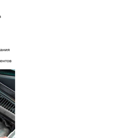
в
тания
ентов