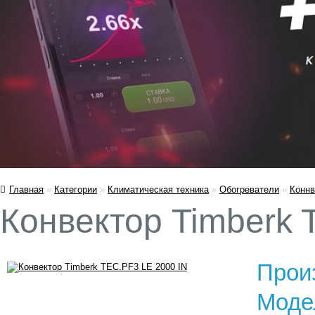
Главная
»
Категории
»
Климатическая техника
»
Обогреватели
»
Коннв
Конвектор Timberk 
Прои
Моде